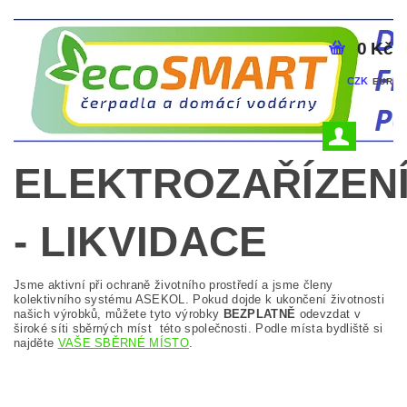
0 Kč
CZK
EUR
ELEKTROZAŘÍZEN
- LIKVIDACE
Jsme aktivní při ochraně životního prostředí a jsme členy
kolektivního systému ASEKOL. Pokud dojde k ukončení životnosti
našich výrobků, můžete tyto výrobky
BEZPLATNĚ
odevzdat v
široké síti sběrných míst této společnosti. Podle místa bydliště si
najděte
VAŠE SBĚRNÉ MÍSTO
.