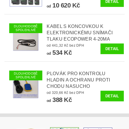
DETAIL
10 620 Kč
od
KABEL S KONCOVKOU K
DLOUHODOBĚ
SPOLEHLIVÉ
ELEKTRONICKÉMU SNÍMAČI
TLAKU ECOPOWER 4-20MA
od 441,32 Kč bez DPH
DETAIL
534 Kč
od
PLOVÁK PRO KONTROLU
DLOUHODOBĚ
SPOLEHLIVÉ
HLADIN A OCHRANU PROTI
CHODU NASUCHO
od 320,66 Kč bez DPH
DETAIL
388 Kč
od