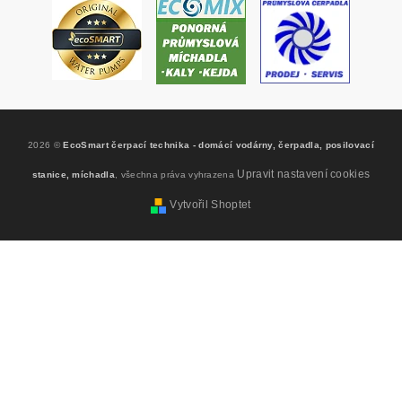
2026 ©
EcoSmart čerpací technika - domácí vodárny, čerpadla, posilovací
Upravit nastavení cookies
stanice, míchadla
, všechna práva vyhrazena
Vytvořil Shoptet