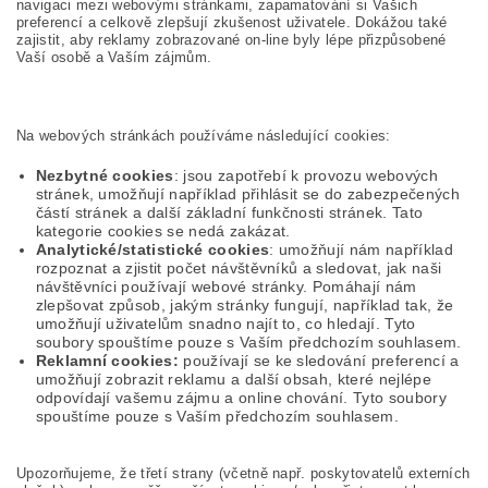
navigaci mezi webovými stránkami, zapamatování si Vašich
preferencí a celkově zlepšují zkušenost uživatele. Dokážou také
zajistit, aby reklamy zobrazované on-line byly lépe přizpůsobené
Vaší osobě a Vaším zájmům.
Na webových stránkách používáme následující cookies:
Nezbytné cookies
: jsou zapotřebí k provozu webových
stránek, umožňují například přihlásit se do zabezpečených
částí stránek a další základní funkčnosti stránek. Tato
kategorie cookies se nedá zakázat.
Analytické/statistické cookies
: umožňují nám například
rozpoznat a zjistit počet návštěvníků a sledovat, jak naši
návštěvníci používají webové stránky. Pomáhají nám
zlepšovat způsob, jakým stránky fungují, například tak, že
umožňují uživatelům snadno najít to, co hledají. Tyto
soubory spouštíme pouze s Vaším předchozím souhlasem.
Reklamní cookies:
používají se ke sledování preferencí a
umožňují zobrazit reklamu a další obsah, které nejlépe
odpovídají vašemu zájmu a online chování. Tyto soubory
spouštíme pouze s Vaším předchozím souhlasem.
Upozorňujeme, že třetí strany (včetně např. poskytovatelů externích