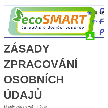
0 Kč
CZK
EUR
ZÁSADY
ZPRACOVÁNÍ
OSOBNÍCH
ÚDAJŮ
Zásady práce s vašimi údaji