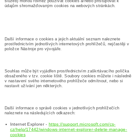
služeb) mohou rovněž používat cookies a/nebo přistupovat k
údajům shromažďovaným cookies na webových stránkách.
Další informace o cookies a jejich aktuální seznam naleznete
prostřednictvím jednotlivých internetových prohlížečů, nejčastěji v
položce Nástroje pro vývojáře.
Souhlas může být vyjádřen prostřednictvím zaškrtávacího políčka
obsaženého v tzv. cookie liště. Soubory cookies můžete i následně
v nastavení svého internetového prohlížeče odmítnout, nebo si
nastavit užívání jen některých.
Další informace o správě cookies v jednotlivých prohlížečích
naleznete na následujících odkazech:
Internet Explorer -
https://support.microsoft.com/cs-
cz/help/17442/windows-internet-explorer-delete-manage-
cookies