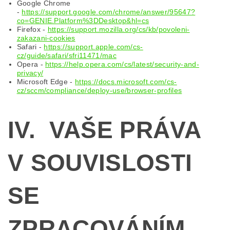
Google Chrome
-
https://support.google.com/chrome/answer/95647?
co=GENIE.Platform%3DDesktop&hl=cs
Firefox -
https://support.mozilla.org/cs/kb/povoleni-
zakazani-cookies
Safari -
https://support.apple.com/cs-
cz/guide/safari/sfri11471/mac
Opera -
https://help.opera.com/cs/latest/security-and-
privacy/
Microsoft Edge -
https://docs.microsoft.com/cs-
cz/sccm/compliance/deploy-use/browser-profiles
IV. VAŠE PRÁVA
V SOUVISLOSTI
SE
ZPRACOVÁNÍM