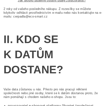
Jak dlouho budeme osobní údaje zpracovávat?
2 roky od vašeho posledního nákupu. Z rozesílky se můžete
kdykoliv odhlásit prostřednictvím e-mailu nebo nás kontaktujte na e-
mailu: cerpadla@eco-smart.cz
II. KDO SE
K DATŮM
DOSTANE?
Vaše data zůstanou u nás. Přesto pro nás pracují některé
společnosti nebo jiné osoby, které se k datům dostanou proto, že
nám pomáhají s chodem našeho e-shopu. Jsou to:
provozovatel e-shopové platformy Shoptet (společnost