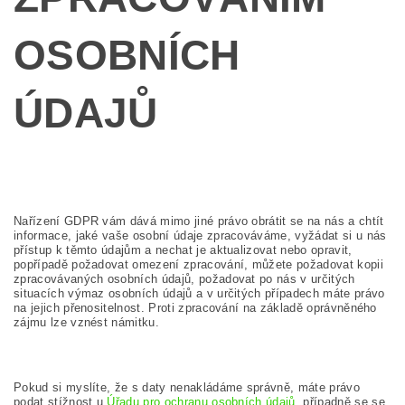
OSOBNÍCH
ÚDAJŮ
Nařízení GDPR vám dává mimo jiné právo obrátit se na nás a chtít
informace, jaké vaše osobní údaje zpracováváme, vyžádat si u nás
přístup k těmto údajům a nechat je aktualizovat nebo opravit,
popřípadě požadovat omezení zpracování, můžete požadovat kopii
zpracovávaných osobních údajů, požadovat po nás v určitých
situacích výmaz osobních údajů a v určitých případech máte právo
na jejich přenositelnost. Proti zpracování na základě oprávněného
zájmu lze vznést námitku.
Pokud si myslíte, že s daty nenakládáme správně, máte právo
podat stížnost u
Úřadu pro ochranu osobních údajů
, případně se se