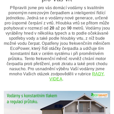
Připravili jsme pro vás domácí vodárny s kvalitním
ponorným nerezovým čerpadlem a inteligentní řídící
jednotkou. Jedná se o vodárny nové generace, určené
pro úsporné čerpání z vrtů. Hloubka vrtů se přitom může
pohybovat v rozmezí od
20
až po 9
0
metrů. Vodárny jsou
vyráběny hned v několika typech a to podle očekávané
spotřeby vody a také podle hloubky vrtu, z níž bude
možné vodu čerpat. Opatřeny jsou frekvenčním měničem
EcoPower, který řídí otáčky čerpadla a udržuje tím
konstantní tlak v celém systému i při proměnlivém
průtoku. Tento frekvenční měnič rovněž chrání motor
čerpadla proti přetížení, proti zkratu a také proti chodu
nasucho. Pro usnadnění výběru Vaší vodárny jsme
mnoho Vašich otázek zodpověděli v rubrice
RADY,
VIDEA
.