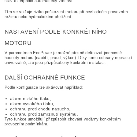
stav a čerpadlo automaticky zastaví.
Tím se snižuje riziko poškození motoru při nevhodném provozním
režimu nebo hydraulickém přetížení.
NASTAVENÍ PODLE KONKRÉTNÍHO
MOTORU
V parametrech EcoPower je možné přesně definovat jmenovité
hodnoty motoru (napětí, proud, výkon). Díky tomu ochrany nepracují
univerzálně, ale jsou přizpůsobeny konkrétní instalaci.
DALŠÍ OCHRANNÉ FUNKCE
Podle konfigurace lze aktivovat například:
alarm nízkého tlaku,
alarm vysokého tlaku,
ochranu proti chodu nasucho,
ochranu proti zamrznutí systému.
Tyto funkce umožňují přizpůsobit chování vodárny konkrétním
provozním podmínkám.