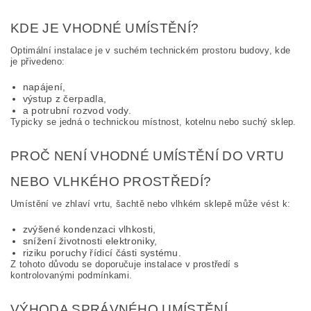
KDE JE VHODNÉ UMÍSTĚNÍ?
Optimální instalace je v suchém technickém prostoru budovy, kde
je přivedeno:
napájení,
výstup z čerpadla,
a potrubní rozvod vody.
Typicky se jedná o technickou místnost, kotelnu nebo suchý sklep.
PROČ NENÍ VHODNÉ UMÍSTĚNÍ DO VRTU
NEBO VLHKÉHO PROSTŘEDÍ?
Umístění ve zhlaví vrtu, šachtě nebo vlhkém sklepě může vést k:
zvýšené kondenzaci vlhkosti,
snížení životnosti elektroniky,
riziku poruchy řídicí části systému.
Z tohoto důvodu se doporučuje instalace v prostředí s
kontrolovanými podmínkami.
VÝHODA SPRÁVNÉHO UMÍSTĚNÍ