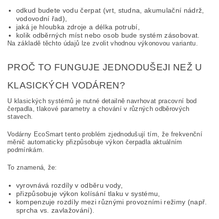
odkud budete vodu čerpat (vrt, studna, akumulační nádrž,
vodovodní řad),
jaká je hloubka zdroje a délka potrubí,
kolik odběrných míst nebo osob bude systém zásobovat.
Na základě těchto údajů lze zvolit vhodnou výkonovou variantu.
PROČ TO FUNGUJE JEDNODUŠEJI NEŽ U
KLASICKÝCH VODÁREN?
U klasických systémů je nutné detailně navrhovat pracovní bod
čerpadla, tlakové parametry a chování v různých odběrových
stavech.
Vodárny EcoSmart tento problém zjednodušují tím, že frekvenční
měnič automaticky přizpůsobuje výkon čerpadla aktuálním
podmínkám.
To znamená, že:
vyrovnává rozdíly v odběru vody,
přizpůsobuje výkon kolísání tlaku v systému,
kompenzuje rozdíly mezi různými provozními režimy (např.
sprcha vs. zavlažování).