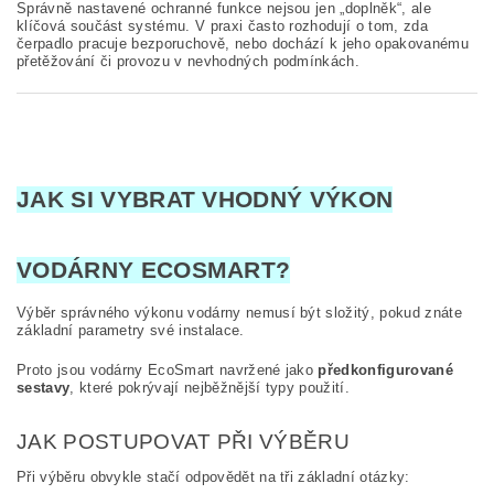
Správně nastavené ochranné funkce nejsou jen „doplněk“, ale
klíčová součást systému. V praxi často rozhodují o tom, zda
čerpadlo pracuje bezporuchově, nebo dochází k jeho opakovanému
přetěžování či provozu v nevhodných podmínkách.
JAK SI VYBRAT VHODNÝ VÝKON
VODÁRNY ECOSMART?
Výběr správného výkonu vodárny nemusí být složitý, pokud znáte
základní parametry své instalace.
Proto jsou vodárny EcoSmart navržené jako
předkonfigurované
sestavy
, které pokrývají nejběžnější typy použití.
JAK POSTUPOVAT PŘI VÝBĚRU
Při výběru obvykle stačí odpovědět na tři základní otázky: