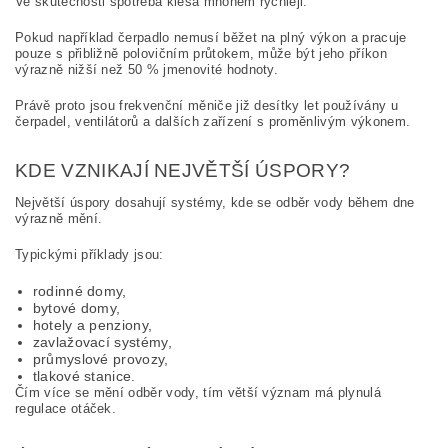
Ve skutečnosti spotřeba klesá mnohem rychleji.
Pokud například čerpadlo nemusí běžet na plný výkon a pracuje
pouze s přibližně polovičním průtokem, může být jeho příkon
výrazně nižší než 50 % jmenovité hodnoty.
Právě proto jsou frekvenční měniče již desítky let používány u
čerpadel, ventilátorů a dalších zařízení s proměnlivým výkonem.
KDE VZNIKAJÍ NEJVĚTŠÍ ÚSPORY?
Největší úspory dosahují systémy, kde se odběr vody během dne
výrazně mění.
Typickými příklady jsou:
rodinné domy,
bytové domy,
hotely a penziony,
zavlažovací systémy,
průmyslové provozy,
tlakové stanice.
Čím více se mění odběr vody, tím větší význam má plynulá
regulace otáček.