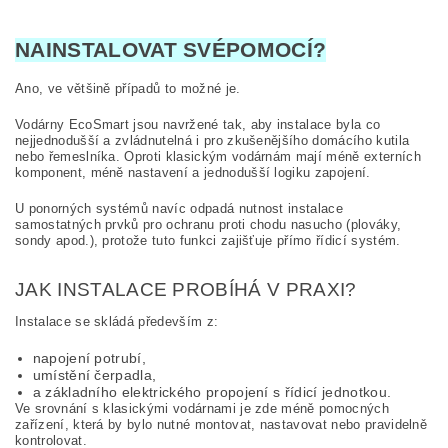
NAINSTALOVAT SVÉPOMOCÍ?
Ano, ve většině případů to možné je.
Vodárny EcoSmart jsou navržené tak, aby instalace byla co
nejjednodušší a zvládnutelná i pro zkušenějšího domácího kutila
nebo řemeslníka. Oproti klasickým vodárnám mají méně externích
komponent, méně nastavení a jednodušší logiku zapojení.
U ponorných systémů navíc odpadá nutnost instalace
samostatných prvků pro ochranu proti chodu nasucho (plováky,
sondy apod.), protože tuto funkci zajišťuje přímo řídicí systém.
JAK INSTALACE PROBÍHÁ V PRAXI?
Instalace se skládá především z:
napojení potrubí,
umístění čerpadla,
a základního elektrického propojení s řídicí jednotkou.
Ve srovnání s klasickými vodárnami je zde méně pomocných
zařízení, která by bylo nutné montovat, nastavovat nebo pravidelně
kontrolovat.