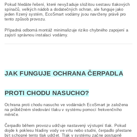
Pokud hledáte řešení, které nevyžaduje složitou sestavu tlakových
spínačů, velkých nádob a dodatečných ochran, ale funguje jako
jeden řízený systém, EcoSmart vodárny jsou navrženy právě pro
tento způsob provozu.
Případná odborná montáž minimalizuje riziko chybného zapojení a
zajistí správnou instalaci vodárny.
JAK FUNGUJE OCHRANA ČERPADLA
PROTI CHODU NASUCHO?
Ochrana proti chodu nasucho ve vodárnách EcoSmart je založena
na průběžném sledování tlaku v systému pomocí frekvenčního
měniče.
Čerpadlo během provozu udržuje nastavený výstupní tlak. Pokud
dojde k poklesu hladiny vody ve vrtu nebo studni, čerpadlo přestane
být schopné tento tlak udržet. Tlak v systému začne postupně