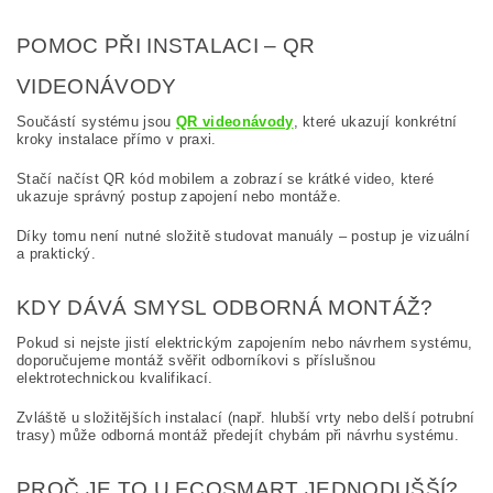
POMOC PŘI INSTALACI – QR
VIDEONÁVODY
Součástí systému jsou
QR videonávody
, které ukazují konkrétní
kroky instalace přímo v praxi.
Stačí načíst QR kód mobilem a zobrazí se krátké video, které
ukazuje správný postup zapojení nebo montáže.
Díky tomu není nutné složitě studovat manuály – postup je vizuální
a praktický.
KDY DÁVÁ SMYSL ODBORNÁ MONTÁŽ?
Pokud si nejste jistí elektrickým zapojením nebo návrhem systému,
doporučujeme montáž svěřit odborníkovi s příslušnou
elektrotechnickou kvalifikací.
Zvláště u složitějších instalací (např. hlubší vrty nebo delší potrubní
trasy) může odborná montáž předejít chybám při návrhu systému.
PROČ JE TO U ECOSMART JEDNODUŠŠÍ?