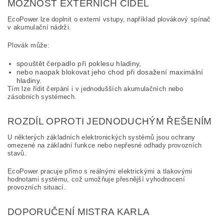
MOŽNOST EXTERNÍCH ČIDEL
EcoPower lze doplnit o externí vstupy, například plovákový spínač
v akumulační nádrži.
Plovák může:
spouštět čerpadlo při poklesu hladiny,
nebo naopak blokovat jeho chod při dosažení maximální
hladiny.
Tím lze řídit čerpání i v jednodušších akumulačních nebo
zásobních systémech.
ROZDÍL OPROTI JEDNODUCHÝM ŘEŠENÍM
U některých základních elektronických systémů jsou ochrany
omezené na základní funkce nebo nepřesné odhady provozních
stavů.
EcoPower pracuje přímo s reálnými elektrickými a tlakovými
hodnotami systému, což umožňuje přesnější vyhodnocení
provozních situací.
DOPORUČENÍ MISTRA KARLA