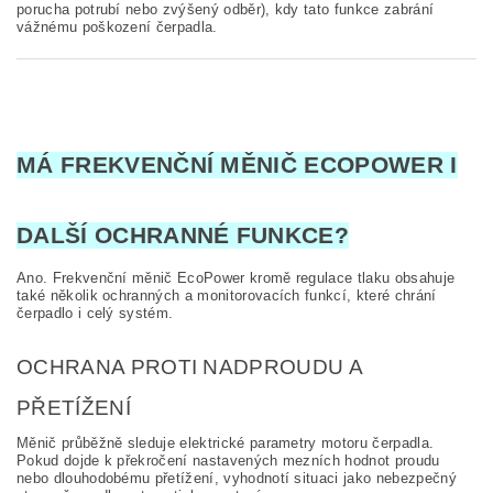
porucha potrubí nebo zvýšený odběr), kdy tato funkce zabrání
vážnému poškození čerpadla.
MÁ FREKVENČNÍ MĚNIČ ECOPOWER I
DALŠÍ OCHRANNÉ FUNKCE?
Ano. Frekvenční měnič EcoPower kromě regulace tlaku obsahuje
také několik ochranných a monitorovacích funkcí, které chrání
čerpadlo i celý systém.
OCHRANA PROTI NADPROUDU A
PŘETÍŽENÍ
Měnič průběžně sleduje elektrické parametry motoru čerpadla.
Pokud dojde k překročení nastavených mezních hodnot proudu
nebo dlouhodobému přetížení, vyhodnotí situaci jako nebezpečný