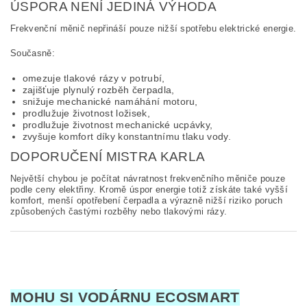
ÚSPORA NENÍ JEDINÁ VÝHODA
Frekvenční měnič nepřináší pouze nižší spotřebu elektrické energie.
Současně:
omezuje tlakové rázy v potrubí,
zajišťuje plynulý rozběh čerpadla,
snižuje mechanické namáhání motoru,
prodlužuje životnost ložisek,
prodlužuje životnost mechanické ucpávky,
zvyšuje komfort díky konstantnímu tlaku vody.
DOPORUČENÍ MISTRA KARLA
Největší chybou je počítat návratnost frekvenčního měniče pouze
podle ceny elektřiny. Kromě úspor energie totiž získáte také vyšší
komfort, menší opotřebení čerpadla a výrazně nižší riziko poruch
způsobených častými rozběhy nebo tlakovými rázy.
MOHU SI VODÁRNU ECOSMART