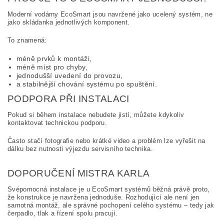
Moderní vodárny EcoSmart jsou navržené jako ucelený systém, ne
jako skládanka jednotlivých komponent.
To znamená:
méně prvků k montáži,
méně míst pro chyby,
jednodušší uvedení do provozu,
a stabilnější chování systému po spuštění.
PODPORA PŘI INSTALACI
Pokud si během instalace nebudete jistí, můžete kdykoliv
kontaktovat technickou podporu.
Často stačí fotografie nebo krátké video a problém lze vyřešit na
dálku bez nutnosti výjezdu servisního technika.
DOPORUČENÍ MISTRA KARLA
Svépomocná instalace je u EcoSmart systémů běžná právě proto,
že konstrukce je navržena jednoduše. Rozhodující ale není jen
samotná montáž, ale správné pochopení celého systému – tedy jak
čerpadlo, tlak a řízení spolu pracují.