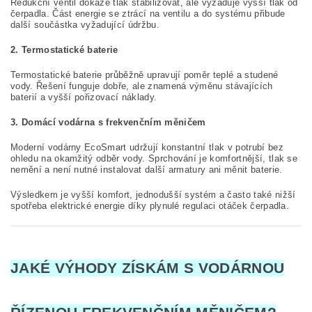
Redukční ventil dokáže tlak stabilizovat, ale vyžaduje vyšší tlak od
čerpadla. Část energie se ztrácí na ventilu a do systému přibude
další součástka vyžadující údržbu.
2. Termostatické baterie
Termostatické baterie průběžně upravují poměr teplé a studené
vody. Řešení funguje dobře, ale znamená výměnu stávajících
baterií a vyšší pořizovací náklady.
3. Domácí vodárna s frekvenčním měničem
Moderní vodárny EcoSmart udržují konstantní tlak v potrubí bez
ohledu na okamžitý odběr vody. Sprchování je komfortnější, tlak se
nemění a není nutné instalovat další armatury ani měnit baterie.
Výsledkem je vyšší komfort, jednodušší systém a často také nižší
spotřeba elektrické energie díky plynulé regulaci otáček čerpadla.
JAKÉ VÝHODY ZÍSKÁM S VODÁRNOU