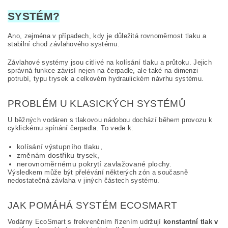
SYSTÉM?
Ano, zejména v případech, kdy je důležitá rovnoměrnost tlaku a
stabilní chod závlahového systému.
Závlahové systémy jsou citlivé na kolísání tlaku a průtoku. Jejich
správná funkce závisí nejen na čerpadle, ale také na dimenzi
potrubí, typu trysek a celkovém hydraulickém návrhu systému.
PROBLÉM U KLASICKÝCH SYSTÉMŮ
U běžných vodáren s tlakovou nádobou dochází během provozu k
cyklickému spínání čerpadla. To vede k:
kolísání výstupního tlaku,
změnám dostřiku trysek,
nerovnoměrnému pokrytí zavlažované plochy.
Výsledkem může být přelévání některých zón a současně
nedostatečná závlaha v jiných částech systému.
JAK POMÁHÁ SYSTÉM ECOSMART
Vodárny EcoSmart s frekvenčním řízením udržují
konstantní tlak v