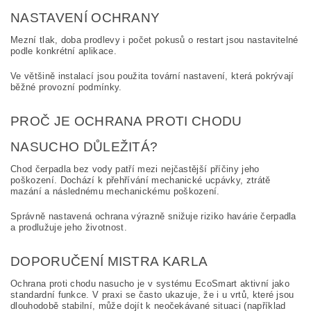
NASTAVENÍ OCHRANY
Mezní tlak, doba prodlevy i počet pokusů o restart jsou nastavitelné
podle konkrétní aplikace.
Ve většině instalací jsou použita tovární nastavení, která pokrývají
běžné provozní podmínky.
PROČ JE OCHRANA PROTI CHODU
NASUCHO DŮLEŽITÁ?
Chod čerpadla bez vody patří mezi nejčastější příčiny jeho
poškození. Dochází k přehřívání mechanické ucpávky, ztrátě
mazání a následnému mechanickému poškození.
Správně nastavená ochrana výrazně snižuje riziko havárie čerpadla
a prodlužuje jeho životnost.
DOPORUČENÍ MISTRA KARLA
Ochrana proti chodu nasucho je v systému EcoSmart aktivní jako
standardní funkce. V praxi se často ukazuje, že i u vrtů, které jsou
dlouhodobě stabilní, může dojít k neočekávané situaci (například