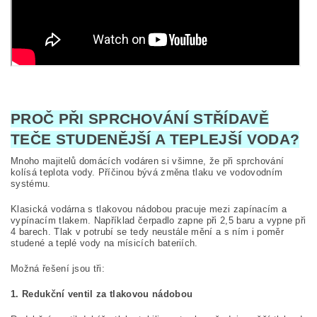
PROČ PŘI SPRCHOVÁNÍ STŘÍDAVĚ
TEČE STUDENĚJŠÍ A TEPLEJŠÍ VODA?
Mnoho majitelů domácích vodáren si všimne, že při sprchování
kolísá teplota vody. Příčinou bývá změna tlaku ve vodovodním
systému.
Klasická vodárna s tlakovou nádobou pracuje mezi zapínacím a
vypínacím tlakem. Například čerpadlo zapne při 2,5 baru a vypne při
4 barech. Tlak v potrubí se tedy neustále mění a s ním i poměr
studené a teplé vody na mísicích bateriích.
Možná řešení jsou tři:
1. Redukční ventil za tlakovou nádobou