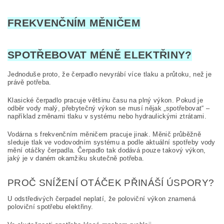
FREKVENČNÍM MĚNIČEM
SPOTŘEBOVAT MÉNĚ ELEKTŘINY?
Jednoduše proto, že čerpadlo nevyrábí více tlaku a průtoku, než je
právě potřeba.
Klasické čerpadlo pracuje většinu času na plný výkon. Pokud je
odběr vody malý, přebytečný výkon se musí nějak „spotřebovat“ –
například změnami tlaku v systému nebo hydraulickými ztrátami.
Vodárna s frekvenčním měničem pracuje jinak. Měnič průběžně
sleduje tlak ve vodovodním systému a podle aktuální spotřeby vody
mění otáčky čerpadla. Čerpadlo tak dodává pouze takový výkon,
jaký je v daném okamžiku skutečně potřeba.
PROČ SNÍŽENÍ OTÁČEK PŘINÁŠÍ ÚSPORY?
U odstředivých čerpadel neplatí, že poloviční výkon znamená
poloviční spotřebu elektřiny.