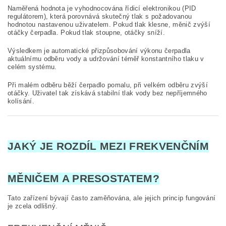
Naměřená hodnota je vyhodnocována řídicí elektronikou (PID
regulátorem), která porovnává skutečný tlak s požadovanou
hodnotou nastavenou uživatelem. Pokud tlak klesne, měnič zvýší
otáčky čerpadla. Pokud tlak stoupne, otáčky sníží.
Výsledkem je automatické přizpůsobování výkonu čerpadla
aktuálnímu odběru vody a udržování téměř konstantního tlaku v
celém systému.
Při malém odběru běží čerpadlo pomalu, při velkém odběru zvýší
otáčky. Uživatel tak získává stabilní tlak vody bez nepříjemného
kolísání.
JAKÝ JE ROZDÍL MEZI FREKVENČNÍM
MĚNIČEM A PRESOSTATEM?
Tato zařízení bývají často zaměňována, ale jejich princip fungování
je zcela odlišný.