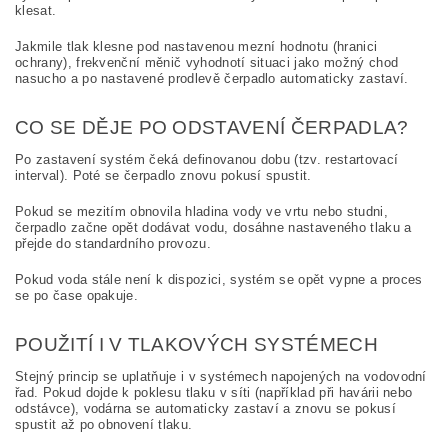
klesat.
Jakmile tlak klesne pod nastavenou mezní hodnotu (hranici
ochrany), frekvenční měnič vyhodnotí situaci jako možný chod
nasucho a po nastavené prodlevě čerpadlo automaticky zastaví.
CO SE DĚJE PO ODSTAVENÍ ČERPADLA?
Po zastavení systém čeká definovanou dobu (tzv. restartovací
interval). Poté se čerpadlo znovu pokusí spustit.
Pokud se mezitím obnovila hladina vody ve vrtu nebo studni,
čerpadlo začne opět dodávat vodu, dosáhne nastaveného tlaku a
přejde do standardního provozu.
Pokud voda stále není k dispozici, systém se opět vypne a proces
se po čase opakuje.
POUŽITÍ I V TLAKOVÝCH SYSTÉMECH
Stejný princip se uplatňuje i v systémech napojených na vodovodní
řad. Pokud dojde k poklesu tlaku v síti (například při havárii nebo
odstávce), vodárna se automaticky zastaví a znovu se pokusí
spustit až po obnovení tlaku.