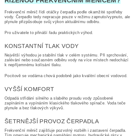
ŘÍZENOU FREKVENČNÍM MĚNIČEM?
Frekvenční měnič řídí otáčky čerpadla podle okamžité spotřeby
vody. Čerpadlo tedy nepracuje pouze v režimu zapnuto/vypnuto, ale
plynule přizpůsobuje svůj výkon aktuálnímu odběru.
Pro uživatele to přináší řadu praktických výhod.
KONSTANTNÍ TLAK VODY
Největší výhodou je stabilní tlak v celém systému. Při sprchování,
zalévání nebo současném odběru vody na více místech nedochází
k nepříjemnému kolísání tlaku.
Pocitově se vodárna chová podobně jako kvalitní obecní vodovod.
VYŠŠÍ KOMFORT
Odpadá střídání silného a slabého proudu vody způsobené
zapínáním a vypínáním klasického tlakového spínače. Voda teče
plynule a bez tlakových výkyvů.
ŠETRNĚJŠÍ PROVOZ ČERPADLA
Frekvenční měnič zajišťuje pozvolný rozběh i zastavení čerpadla.
Tím omezuje mechanické namáhání motoru, hydraulické rázy v