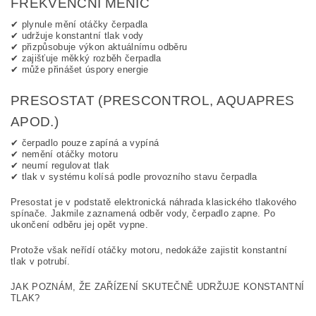
FREKVENČNÍ MĚNIČ
✔ plynule mění otáčky čerpadla
✔ udržuje konstantní tlak vody
✔ přizpůsobuje výkon aktuálnímu odběru
✔ zajišťuje měkký rozběh čerpadla
✔ může přinášet úspory energie
PRESOSTAT (PRESCONTROL, AQUAPRES
APOD.)
✔ čerpadlo pouze zapíná a vypíná
✔ nemění otáčky motoru
✔ neumí regulovat tlak
✔ tlak v systému kolísá podle provozního stavu čerpadla
Presostat je v podstatě elektronická náhrada klasického tlakového
spínače. Jakmile zaznamená odběr vody, čerpadlo zapne. Po
ukončení odběru jej opět vypne.
Protože však neřídí otáčky motoru, nedokáže zajistit konstantní
tlak v potrubí.
JAK POZNÁM, ŽE ZAŘÍZENÍ SKUTEČNĚ UDRŽUJE KONSTANTNÍ
TLAK?