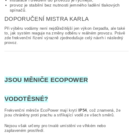
instalace i uvedení do provozu je rychlejší,
provoz je stabilní bez nutnosti jemného ladění tlakových
spínačů.
DOPORUČENÍ MISTRA KARLA
Při výběru vodárny není nejdůležitější jen výkon čerpadla, ale také
to, jak systém reaguje na změny odběru v reálném provozu. Právě
zde frekvenční řízení výrazně zjednodušuje celý návrh i následný
provoz.
JSOU MĚNIČE ECOPOWER
VODOTĚSNÉ?
Frekvenční měniče EcoPower mají krytí
IP54
, což znamená, že
jsou chráněny proti prachu a stříkající vodě ze všech směrů.
Nejsou však určeny pro trvalé umístění ve vlhkém nebo
zaplaveném prostředí.