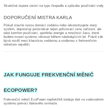
Skutečná úspora závisí na typu čerpadla a způsobu používání vody.
DOPORUČENÍ MISTRA KARLA
Pokud stavíte novou domácí vodárnu nebo rekonstruujete starý
systém, doporučuji porovnávat nejen pořizovací cenu zařízení, ale
také komfort používání, spotřebu energie a množství času, které
budete muset systému věnovat během následujících let. Právě zde
bývá rozdíl mezi klasickou vodárnou a vodárnou s frekvenčním
měničem největší.
JAK FUNGUJE FREKVENČNÍ MĚNIČ
ECOPOWER?
Frekvenční měnič EcoPower nepřetržitě sleduje tlak ve vodovodním
systému pomocí tlakového snímače.