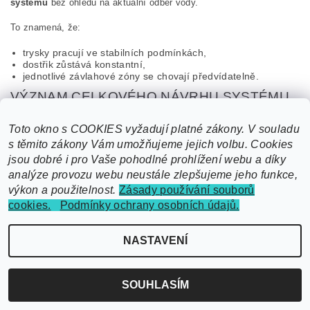
systému
bez ohledu na aktuální odběr vody.
To znamená, že
:
trysky pracují ve stabilních podmínkách,
dostřik zůstává konstantní,
jednotlivé závlahové zóny se chovají předvídatelně.
VÝZNAM CELKOVÉHO NÁVRHU SYSTÉMU
Je důležité zdůraznit, že výsledná funkce závlahy je vždy
Toto okno s COOKIES vyžadují platné zákony. V souladu
kombinací:
s těmito zákony Vám umožňujeme jejich volbu. Cookies
výkonu čerpadla,
jsou dobré i pro Vaše pohodlné prohlížení webu a díky
dimenze potrubí,
analýze provozu webu neustále zlepšujeme jeho funkce,
typu a počtu trysek,
výkon a použitelnost.
Zásady používání souborů
a způsobu řízení systému.
Správně navržený systém dokáže plně využít stabilní tlak, který
cookies.
Podmínky ochrany osobních údajů.
EcoSmart poskytuje.
NASTAVENÍ
PŘÍNOS V PRAXI
Stabilní tlak v závlahovém systému přináší:
SOUHLASÍM
rovnoměrnější distribuci vody,
přesnější funkci jednotlivých závlahových sekcí,