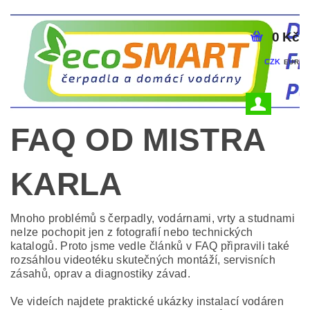
0 Kč
CZK
EUR
FAQ OD MISTRA
KARLA
Mnoho problémů s čerpadly, vodárnami, vrty a studnami
nelze pochopit jen z fotografií nebo technických
katalogů. Proto jsme vedle článků v FAQ připravili také
rozsáhlou videotéku skutečných montáží, servisních
zásahů, oprav a diagnostiky závad.
Ve videích najdete praktické ukázky instalací vodáren