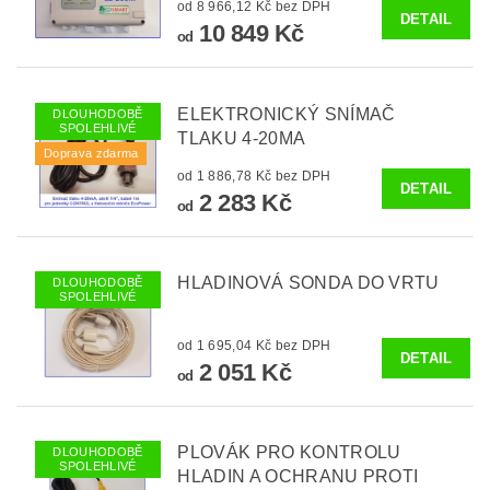
od 8 966,12 Kč bez DPH
DETAIL
10 849 Kč
od
ELEKTRONICKÝ SNÍMAČ
DLOUHODOBĚ
SPOLEHLIVÉ
TLAKU 4-20MA
Doprava zdarma
od 1 886,78 Kč bez DPH
DETAIL
2 283 Kč
od
HLADINOVÁ SONDA DO VRTU
DLOUHODOBĚ
SPOLEHLIVÉ
od 1 695,04 Kč bez DPH
DETAIL
2 051 Kč
od
PLOVÁK PRO KONTROLU
DLOUHODOBĚ
SPOLEHLIVÉ
HLADIN A OCHRANU PROTI