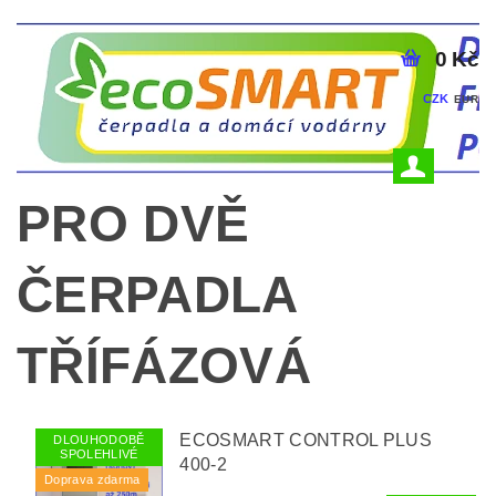
0 Kč
CZK
EUR
PRO DVĚ
ČERPADLA
TŘÍFÁZOVÁ
ECOSMART CONTROL PLUS
DLOUHODOBĚ
SPOLEHLIVÉ
400-2
Doprava zdarma