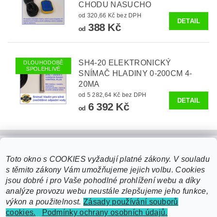
CHODU NASUCHO
od 320,66 Kč bez DPH
DETAIL
388 Kč
od
SH4-20 ELEKTRONICKÝ
DLOUHODOBĚ
SPOLEHLIVÉ
SNÍMAČ HLADINY 0-200CM 4-
20MA
od 5 282,64 Kč bez DPH
DETAIL
6 392 Kč
od
Toto okno s COOKIES vyžadují platné zákony. V souladu
s těmito zákony Vám umožňujeme jejich volbu. Cookies
jsou dobré i pro Vaše pohodlné prohlížení webu a díky
analýze provozu webu neustále zlepšujeme jeho funkce,
výkon a použitelnost.
Zásady používání souborů
cookies.
Podmínky ochrany osobních údajů.