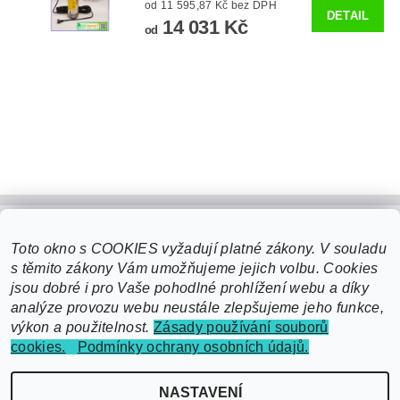
od 11 595,87 Kč bez DPH
DETAIL
14 031 Kč
od
Toto okno s COOKIES vyžadují platné zákony. V souladu
s těmito zákony Vám umožňujeme jejich volbu. Cookies
jsou dobré i pro Vaše pohodlné prohlížení webu a díky
analýze provozu webu neustále zlepšujeme jeho funkce,
výkon a použitelnost.
Zásady používání souborů
cookies.
Podmínky ochrany osobních údajů.
2026 ©
EcoSmart čerpací technika - domácí vodárny, čerpadla, posilovací
NASTAVENÍ