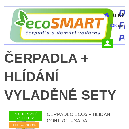
0 Kč
CZK
EUR
ČERPADLA +
HLÍDÁNÍ
VYLADĚNÉ SETY
ČERPADLO ECO5 + HLÍDÁNÍ
DLOUHODOBĚ
SPOLEHLIVÉ
CONTROL - SADA
Doprava zdarma