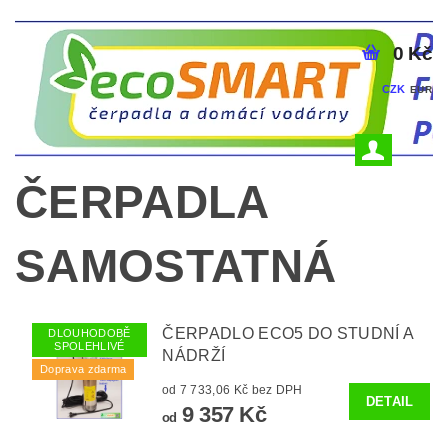
0 Kč
CZK
EUR
ČERPADLA
SAMOSTATNÁ
ČERPADLO ECO5 DO STUDNÍ A
DLOUHODOBĚ
SPOLEHLIVÉ
NÁDRŽÍ
Doprava zdarma
od 7 733,06 Kč bez DPH
DETAIL
9 357 Kč
od