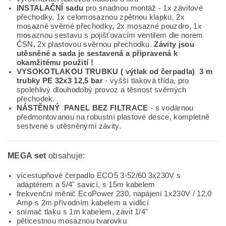
INSTALAČNÍ sadu
pro snadnou montáž - 1x závitové
přechodky, 1x celomosaznou zpětnou klapku, 2x
mosazné svěrné přechodky, 2x mosazné pouzdro, 1x
mosaznou sestavu s pojišťovacím ventilem dle norem
ČSN, 2x plastovou svěrnou přechodku.
Závity jsou
utěsněné a sada je sestavená a připravená k
okamžitému použití !
VYSOKOTLAKOU TRUBKU ( výtlak od čerpadla)
3
m
trubky PE 32x3 12,5 bar
- vyšší tlaková třída, pro
spolehlivý dlouhodobý provoz a těsnost svěrných
přechodek.
NÁSTĚNNÝ PANEL BEZ FILTRACE
- s vodárnou
předmontovanou na robustní plastové desce, kompletně
sestvené s utěsněnými závity.
MEGA set
obsahuje:
vícestupňové čerpadlo ECO5 3-52/60 3x230V s
adaptérem a 5/4" savicí, s 15m kabelem
frekvenční měnič EcoPower 230, napájení 1x230V / 12,0
Amp s 2m přívodním kabelem a vidlicí
snímač tlaku s 1m kabelem, závit 1/4"
pěticestnou mosaznou tvarovku