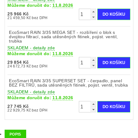
Můžeme doručit do:
11.8.2026
25 966 Kč
21 459,50 Kč bez DPH
EcoSmart RAIN 3/35 MEGA SET - rozšíření o blok s
dvojitou filtrací, sada utěsněných fitinek, pojist. ventil,
trubka
SKLADEM - detaily zde
Můžeme doručit do:
11.8.2026
29 854 Kč
24 672,73 Kč bez DPH
EcoSmart RAIN 3/35 SUPERSET SET - čerpadlo, panel
BEZ FILTRŮ, sada utěsněných fitinek, pojist. ventil, trubka
SKLADEM - detaily zde
Můžeme doručit do:
11.8.2026
27 745 Kč
22 929,75 Kč bez DPH
POPIS