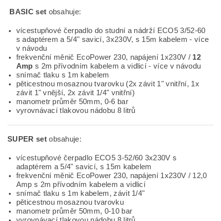
BASIC set
obsahuje:
vícestupňové čerpadlo do studní a nádrží ECO5 3/52-60
s adaptérem a 5/4" savicí, 3x230V, s 15m kabelem - více
v návodu
frekvenční měnič EcoPower 230, napájení 1x230V /
12
Amp
s 2m přívodním kabelem a vidlicí - více v návodu
snímač tlaku s 1m kabelem
pěticestnou mosaznou tvarovku (2x závit 1" vnitřní, 1x
závit 1" vnější, 2x závit 1/4" vnitřní)
manometr průměr 50mm, 0-6 bar
vyrovnávací tlakovou nádobu 8 litrů
SUPER set
obsahuje:
vícestupňové čerpadlo ECO5 3-52/60 3x230V s
adaptérem a 5/4" savicí, s 15m kabelem
frekvenční měnič EcoPower 230, napájení 1x230V / 12,0
Amp s 2m přívodním kabelem a vidlicí
snímač tlaku s 1m kabelem, závit 1/4"
pěticestnou mosaznou tvarovku
manometr průměr 50mm, 0-10 bar
vyrovnávací tlakovou nádobu 8 litrů