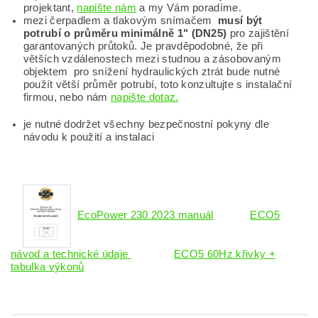
projektant,
napište nám
a my Vám poradíme.
mezi čerpadlem a tlakovým snímačem
musí
být
potrubí o průměru minimálně 1" (DN25)
pro zajištění
garantovaných průtoků. Je pravděpodobné, že při
větších vzdálenostech mezi studnou a zásobovaným
objektem pro snížení hydraulických ztrát bude nutné
použít větší průměr potrubí, toto konzultujte s instalační
firmou, nebo nám
napište dotaz.
je nutné dodržet všechny bezpečnostní pokyny dle
návodu k použití a instalaci
EcoPower 230 2023 manuál
ECO5
návod a technické údaje
ECO5 60Hz křivky +
tabulka výkonů