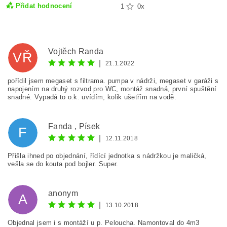
Přidat hodnocení
1
0x
Vojtěch Řanda
VŘ
|
21.1.2022
pořídil jsem megaset s filtrama. pumpa v nádrži, megaset v garáži s
napojením na druhý rozvod pro WC, montáž snadná, první spuštění
snadné. Vypadá to o.k. uvídím, kolik ušetřím na vodě.
Fanda , Písek
F
|
12.11.2018
Přišla ihned po objednání, řídící jednotka s nádržkou je maličká,
vešla se do kouta pod bojler. Super.
anonym
A
|
13.10.2018
Objednal jsem i s montáží u p. Peloucha. Namontoval do 4m3