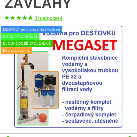
ZÁVLAHY
3 hodnocení
MEGASET nejprodávanější vodárna
NOVÉ, VÝKONNĚJŠÍ
DLOUHODOBĚ SPOLEHLIVÉ
Doprava zdarma