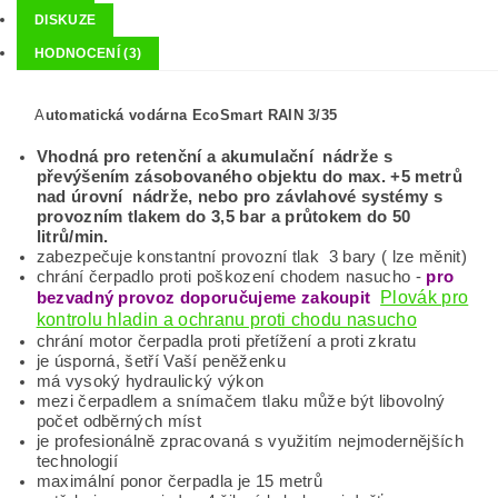
DISKUZE
HODNOCENÍ (3)
A
utomatická vodárna EcoSmart RAIN 3/35
Vhodná pro retenční a akumulační nádrže s
převýšením zásobovaného objektu do max. +5 metrů
nad úrovní nádrže, nebo pro závlahové systémy s
provozním tlakem do 3,5 bar a průtokem do 50
litrů/min.
zabezpečuje konstantní provozní tlak 3 bary ( lze měnit)
chrání čerpadlo proti poškození chodem nasucho -
pro
Plovák pro
bezvadný provoz doporučujeme zakoupit
kontrolu hladin a ochranu proti chodu nasucho
chrání motor čerpadla proti přetížení a proti zkratu
je úsporná, šetří Vaší peněženku
má vysoký hydraulický výkon
mezi čerpadlem a snímačem tlaku může být libovolný
počet odběrných míst
je profesionálně zpracovaná s využitím nejmodernějších
technologií
maximální ponor čerpadla je 15 metrů