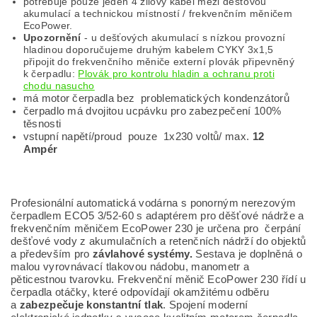
potřebuje pouze jeden 4 žilový kabel mezi dešťovou
akumulací a technickou místností / frekvenčním měničem
EcoPower.
Upozornění
- u dešťových akumulací s nízkou provozní
hladinou doporučujeme druhým kabelem CYKY 3x1,5
připojit do frekvenčního měniče externí plovák připevněný
k čerpadlu:
Plovák pro kontrolu hladin a ochranu proti
chodu nasucho
má motor čerpadla bez problematických kondenzátorů
čerpadlo má dvojitou ucpávku pro zabezpečení 100%
těsnosti
vstupní napětí/proud pouze 1x230 voltů/ max.
12
Ampér
Profesionální automatická vodárna s ponorným nerezovým
čerpadlem ECO5 3/52-60 s adaptérem pro děšťové nádrže a
frekvenčním měničem EcoPower 230 je určena pro čerpání
dešťové vody z akumulačních a retenčních nádrží do objektů
a především pro
závlahové systémy.
Sestava je doplněná o
malou vyrovnávací tlakovou nádobu, manometr a
pěticestnou tvarovku. Frekvenční měnič EcoPower 230 řídí u
čerpadla otáčky, které odpovídají okamžitému odběru
a
zabezpečuje konstantní tlak
. Spojení moderní