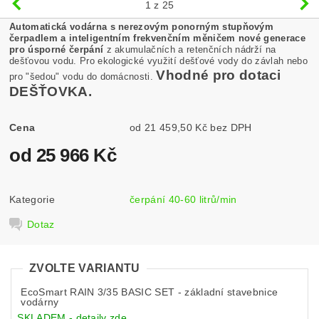
1
z 25
Automatická vodárna s nerezovým ponorným stupňovým
čerpadlem a inteligentním frekvenčním měničem nové generace
pro úsporné čerpání
z akumulačních a retenčních nádrží na
dešťovou vodu. Pro ekologické využití dešťové vody do závlah nebo
Vhodné pro dotaci
pro "šedou" vodu do domácnosti.
DEŠŤOVKA.
Cena
od 21 459,50 Kč bez DPH
od 25 966 Kč
Kategorie
čerpání 40-60 litrů/min
Dotaz
ZVOLTE VARIANTU
EcoSmart RAIN 3/35 BASIC SET - základní stavebnice
vodárny
SKLADEM - detaily zde