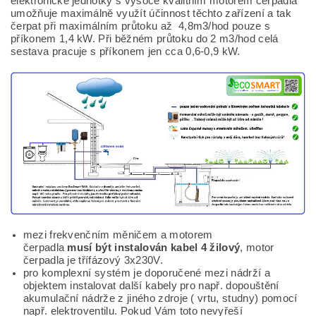
elektronické jednotky s vysoce kvalitním motorem čerpadla
umožňuje maximálně využít účinnost těchto zařízení a tak
čerpat při maximálním průtoku až 4,8m3/hod pouze s
příkonem 1,4 kW. Při běžném průtoku do 2 m3/hod celá
sestava pracuje s příkonem jen cca 0,6-0,9 kW.
mezi frekvenčním měničem a motorem
čerpadla
musí být instalován kabel 4 žilový
, motor
čerpadla je třífázový 3x230V.
pro komplexní systém je doporučené mezi nádrží a
objektem instalovat další kabely pro např. dopouštění
akumulační nádrže z jiného zdroje ( vrtu, studny) pomocí
např. elektroventilu. Pokud Vám toto nevyřeší