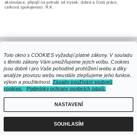
akumulace, připojil na potrubí od trysek, dobrá a čistá práce,
celková spokojenost. R.K.
Toto okno s COOKIES vyžadují platné zákony. V souladu
s těmito zákony Vám umožňujeme jejich volbu. Cookies
jsou dobré i pro Vaše pohodlné prohlížení webu a díky
analýze provozu webu neustále zlepšujeme jeho funkce,
výkon a použitelnost.
Zásady používání souborů
cookies.
Podmínky ochrany osobních údajů.
2026 ©
EcoSmart čerpací technika - domácí vodárny, čerpadla, posilovací
NASTAVENÍ
Upravit nastavení cookies
stanice, míchadla
, všechna práva vyhrazena
Vytvořil Shoptet
SOUHLASÍM