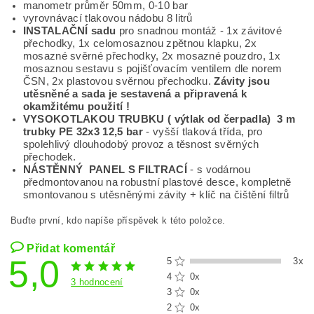
manometr průměr 50mm, 0-10 bar
vyrovnávací tlakovou nádobu 8 litrů
INSTALAČNÍ sadu
pro snadnou montáž - 1x závitové
přechodky, 1x celomosaznou zpětnou klapku, 2x
mosazné svěrné přechodky, 2x mosazné pouzdro, 1x
mosaznou sestavu s pojišťovacím ventilem dle norem
ČSN, 2x plastovou svěrnou přechodku.
Závity jsou
utěsněné a sada je sestavená a připravená k
okamžitému použití !
VYSOKOTLAKOU TRUBKU ( výtlak od čerpadla)
3
m
trubky PE 32x3 12,5 bar
- vyšší tlaková třída, pro
spolehlivý dlouhodobý provoz a těsnost svěrných
přechodek.
NÁSTĚNNÝ PANEL S FILTRACÍ
- s vodárnou
předmontovanou na robustní plastové desce, kompletně
smontovanou s utěsněnými závity + klíč na čištění filtrů
Buďte první, kdo napíše příspěvek k této položce.
Přidat komentář
5,0
5
3x
4
0x
3 hodnocení
3
0x
2
0x