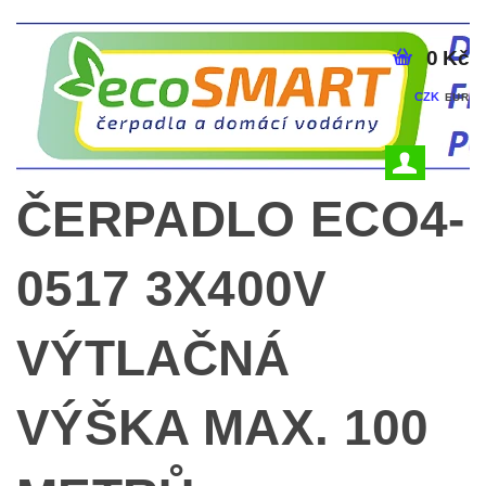
0 Kč
CZK
EUR
ČERPADLO ECO4-
0517 3X400V
VÝTLAČNÁ
VÝŠKA MAX. 100