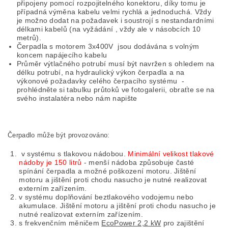
připojeny pomocí rozpojitelného konektoru, díky tomu je
případná výměna kabelu velmi rychlá a jednoduchá. Vždy
je možno dodat na požadavek i soustrojí s nestandardními
délkami kabelů (na vyžádání , vždy ale v násobcích 10
metrů).
Čerpadla s motorem 3x400V jsou dodávána s volným
koncem napájecího kabelu
Průměr výtlačného potrubí musí být navržen s ohledem na
délku potrubí, na hydraulický výkon čerpadla a na
výkonové požadavky celého čerpacího systému -
prohlédněte si tabulku průtoků ve fotogalerii, obraťte se na
svého instalatéra nebo nám napište
Čerpadlo může být provozováno:
v systému s tlakovou nádobou.
Minimální velikost tlakové
nádoby je 150 litrů
- menší nádoba způsobuje časté
spínání čerpadla a možné poškození motoru. Jištění
motoru a jištění proti chodu nasucho je nutné realizovat
externím zařízením.
v systému doplňování beztlakového vodojemu nebo
akumulace. Jištění motoru a jištění proti chodu nasucho je
nutné realizovat externím zařízením.
s frekvenčním měničem
EcoPower 2,2 kW
pro zajištění