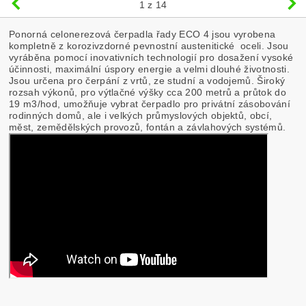
1
z 14
Ponorná celonerezová čerpadla řady ECO 4 jsou vyrobena
kompletně z korozivzdorné pevnostní austenitické oceli. Jsou
vyráběna pomocí inovativních technologií pro dosažení vysoké
účinnosti, maximální úspory energie a velmi dlouhé životnosti.
Jsou určena pro čerpání z vrtů, ze studní a vodojemů. Široký
rozsah výkonů, pro výtlačné výšky cca 200 metrů a průtok do
19 m3/hod, umožňuje vybrat čerpadlo pro privátní zásobování
rodinných domů, ale i velkých průmyslových objektů, obcí,
měst, zemědělských provozů, fontán a závlahových systémů.