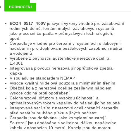
HODNOCENÍ
ECO4 0517 400V
je svými výkony vhodné pro zásobování
rodinných domů, fontán, malých závlahových systémů,
jako procesní čerpadla v průmyslových technologiích,
apod.
Čerpadlo je vhodné pro čerpání v systémech s tlakovými
nádobami i pro doplňování beztlakových zásobních nádrží
a vodojemů
Vyrobené z pevnostní austenitické nerezové oceli tř.
1.4301
Integrovaná plovoucí nerezová plnoprůtoková zpětná
klapka
V souladu se standardem NEMA 4
Vysoce kvalitní hřídelová pouzdra s minimálním třením
Oběžná kola z nerezové oceli se zesíleným nábojem
vysoce odolná proti opotřebení
Celonerezové difuzory s vysokou účinností a
optimalizovaným tokem kapaliny do následujícího stupně
Integrované sací síto z nerezové oceli chránící čerpadlo
před nasátím hrubého písku a jiných nečistot
Čerpadla jsou dodávána jako kompletní soustrojí.
Soustrojí jsou dodávána s volitelnou délkou napájecího
kabelu v násobcích 10 metrů. Kabely jsou do motoru