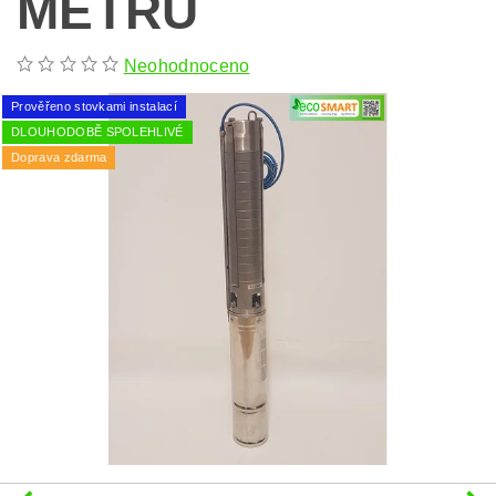
METRŮ
Neohodnoceno
Prověřeno stovkami instalací
DLOUHODOBĚ SPOLEHLIVÉ
Doprava zdarma