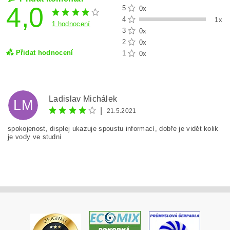
4,0
5
0x
4
1x
1 hodnocení
3
0x
2
0x
Přidat hodnocení
1
0x
Ladislav Michálek
LM
|
21.5.2021
spokojenost, displej ukazuje spoustu informací, dobře je vidět kolik
je vody ve studni