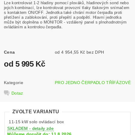
Lze kontrolovat 1-2 hladiny pomocí plováků, hladinových sond nebo
jejich kombinací, lze kontrolovat provozní tlaky tlakovým snímačem
s kontaktem ON/OFF. Jednotka také chrání motor čerpadla proti
přetížení a zablokování, proti přepětí a podpětí. Hlavní jednotka
může být doplněna o MONITOR - vzdálený panel s plnohodnotným
ovládáním a kontrolou čerpadla.
Cena
od 4 954,55 Kč bez DPH
od 5 995 Kč
Kategorie
PRO JEDNO ČERPADLO TŘÍFÁZOVÉ
Dotaz
ZVOLTE VARIANTU
11-15 kW solo ovládací box
SKLADEM - detaily zde
Můžeme doručit do:
11.8.2026