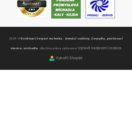
2026 ©
EcoSmart čerpací technika - domácí vodárny, čerpadla, posilovací
Upravit nastavení cookies
stanice, míchadla
, všechna práva vyhrazena
Vytvořil Shoptet