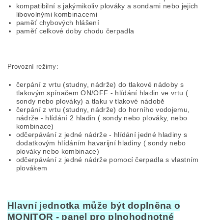
kompatibilní s jakýmikoliv plováky a sondami nebo jejich
libovolnými kombinacemi
paměť chybových hlášení
paměť celkové doby chodu čerpadla
Provozní režimy:
čerpání z vrtu (studny, nádrže) do tlakové nádoby s
tlakovým spínačem ON/OFF - hlídání hladin ve vrtu (
sondy nebo plováky) a tlaku v tlakové nádobě
čerpání z vrtu (studny, nádrže) do horního vodojemu,
nádrže - hlídání 2 hladin ( sondy nebo plováky, nebo
kombinace)
odčerpávání z jedné nádrže - hlídání jedné hladiny s
dodatkovým hlídáním havarijní hladiny ( sondy nebo
plováky nebo kombinace)
odčerpávání z jedné nádrže pomocí čerpadla s vlastním
plovákem
Hlavní jednotka může být doplněna o
MONITOR - panel pro plnohodnotné