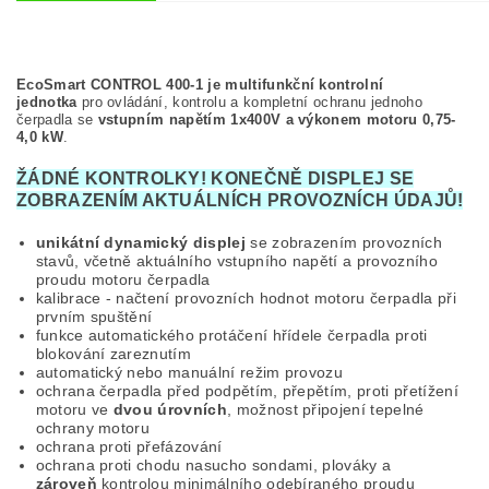
EcoSmart CONTROL 400-1 je multifunkční kontrolní
jednotka
pro ovládání, kontrolu a kompletní ochranu jednoho
čerpadla se
vstupním napětím 1x400V a výkonem motoru 0,75-
4,0 kW
.
ŽÁDNÉ KONTROLKY! KONEČNĚ DISPLEJ SE
ZOBRAZENÍM AKTUÁLNÍCH PROVOZNÍCH ÚDAJŮ!
unikátní dynamický displej
se zobrazením provozních
stavů, včetně aktuálního vstupního napětí a provozního
proudu motoru čerpadla
kalibrace - načtení provozních hodnot motoru čerpadla při
prvním spuštění
funkce automatického protáčení hřídele čerpadla proti
blokování zareznutím
automatický nebo manuální režim provozu
ochrana čerpadla před podpětím, přepětím, proti přetížení
motoru ve
dvou úrovních
, možnost připojení tepelné
ochrany motoru
ochrana proti přefázování
ochrana proti chodu nasucho sondami, plováky a
zároveň
kontrolou minimálního odebíraného proudu